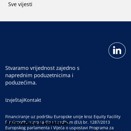
Sve vijesti
Stvaramo vrijednost zajedno s
naprednim poduzetnicima i
poduzećima.
Izvještaji
Kontakt
Financiranje uz podršku Europske unije kroz Equity Facility
Prihvaćate li kolačiće?
for Growth, uspostavljen Uredbom (EU) br. 1287/2013
Europskog parlamenta i Vijeća o uspostavi Programa za