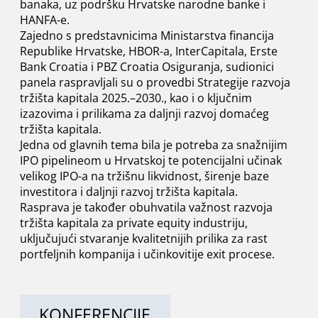
banaka, uz podršku Hrvatske narodne banke i
HANFA-e.
Zajedno s predstavnicima Ministarstva financija
Republike Hrvatske, HBOR-a, InterCapitala, Erste
Bank Croatia i PBZ Croatia Osiguranja, sudionici
panela raspravljali su o provedbi Strategije razvoja
tržišta kapitala 2025.–2030., kao i o ključnim
izazovima i prilikama za daljnji razvoj domaćeg
tržišta kapitala.
Jedna od glavnih tema bila je potreba za snažnijim
IPO pipelineom u Hrvatskoj te potencijalni učinak
velikog IPO-a na tržišnu likvidnost, širenje baze
investitora i daljnji razvoj tržišta kapitala.
Rasprava je također obuhvatila važnost razvoja
tržišta kapitala za private equity industriju,
uključujući stvaranje kvalitetnijih prilika za rast
portfeljnih kompanija i učinkovitije exit procese.
KONFERENCIJE