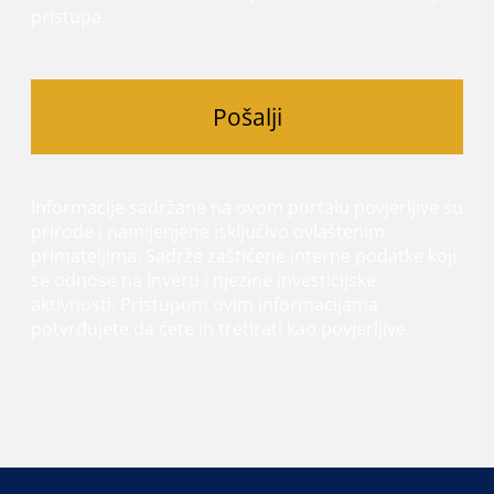
pristupa.
Pošalji
Informacije sadržane na ovom portalu povjerljive su
prirode i namijenjene isključivo ovlaštenim
primateljima. Sadrže zaštićene interne podatke koji
se odnose na Inveru i njezine investicijske
aktivnosti. Pristupom ovim informacijama
potvrđujete da ćete ih tretirati kao povjerljive.