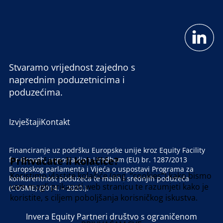
Stvaramo vrijednost zajedno s
naprednim poduzetnicima i
poduzećima.
Izvještaji
Kontakt
Financiranje uz podršku Europske unije kroz Equity Facility
Prihvaćate li kolačiće?
for Growth, uspostavljen Uredbom (EU) br. 1287/2013
Europskog parlamenta i Vijeća o uspostavi Programa za
Koristimo vlastite kolačiće (eng. “cookies”) kako bismo
konkurentnost poduzeća te malih i srednjih poduzeća
vam mogli prikazati web stranicu te razumjeti kako je
(COSME) (2014. – 2020.).
koristite, s ciljem poboljšanja korisničkog iskustva.
Invera Equity Partneri društvo s ograničenom