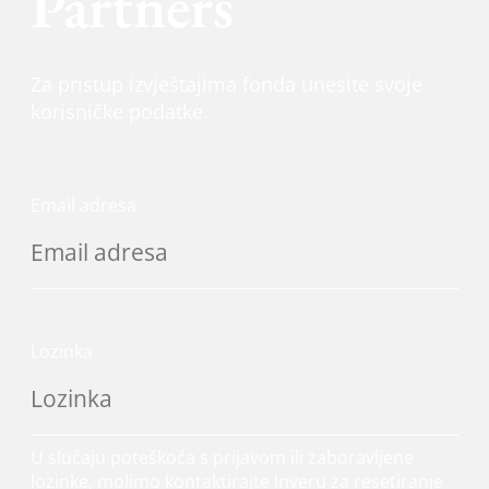
Partners
Za pristup izvještajima fonda unesite svoje
korisničke podatke.
Email adresa
Lozinka
U slučaju poteškoća s prijavom ili zaboravljene
lozinke, molimo kontaktirajte Inveru za resetiranje