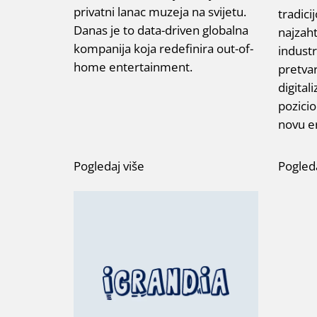
privatni lanac muzeja na svijetu.
tradic
Danas je to data-driven globalna
najzaht
kompanija koja redefinira out-of-
industr
home entertainment.
pretvar
digita
pozici
novu e
Pogledaj više
Pogleda