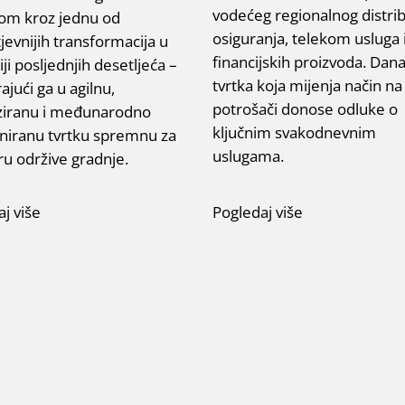
vodećeg regionalnog distri
ijom kroz jednu od
osiguranja, telekom usluga 
jevnijih transformacija u
financijskih proizvoda. Dana
iji posljednjih desetljeća –
tvrtka koja mijenja način na 
ajući ga u agilnu,
potrošači donose odluke o
liziranu i međunarodno
ključnim svakodnevnim
oniranu tvrtku spremnu za
uslugama.
ru održive gradnje.
j više
Pogledaj više