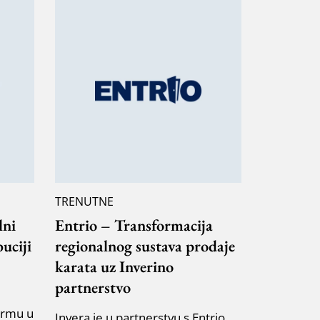
TRENUTNE
lni
Entrio – Transformacija
buciji
regionalnog sustava prodaje
karata uz Inverino
partnerstvo
ormu u
Invera je u partnerstvu s Entrio