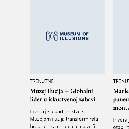
TRENUTNE
TRENU
Muzej iluzija – Globalni
Marle
lider u iskustvenoj zabavi
paneu
monta
Invera je u partnerstvu s
Muzejom iluzija transformirala
Invera 
hrabru lokalnu ideju u najveći
etabli