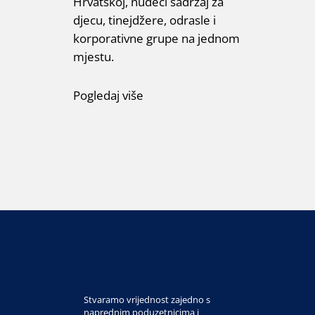
Hrvatskoj, nudeći sadržaj za
djecu, tinejdžere, odrasle i
korporativne grupe na jednom
mjestu.
Pogledaj više
Stvaramo vrijednost zajedno s
naprednim poduzetnicima i