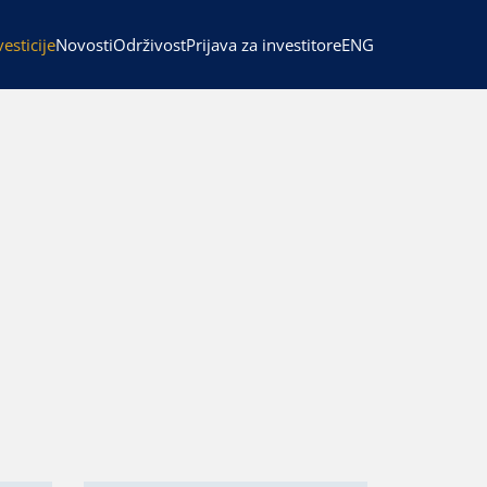
ENG
vesticije
Novosti
Održivost
Prijava za investitore