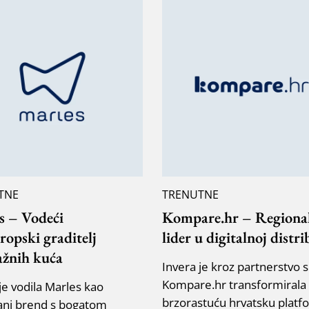
TNE
TRENUTNE
s – Vodeći
Kompare.hr – Regiona
ropski graditelj
lider u digitalnoj distri
žnih kuća
Invera je kroz partnerstvo s
Kompare.hr transformirala
je vodila Marles kao
brzorastuću hrvatsku platf
rani brend s bogatom