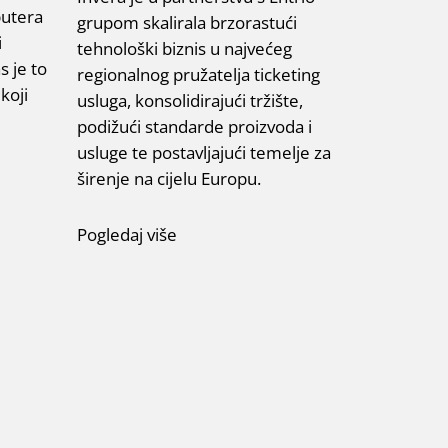
butera
grupom skalirala brzorastući
i
tehnološki biznis u najvećeg
s je to
regionalnog pružatelja ticketing
koji
usluga, konsolidirajući tržište,
podižući standarde proizvoda i
usluge te postavljajući temelje za
širenje na cijelu Europu.
Pogledaj više